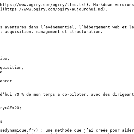
https://www.ogiry.com/ogiry/llms.txt). Markdown versions
](https://www.ogiry.com/ogiry/aujourdhui.md).

s aventures dans l’événementiel, l’hébergement web et le
: acquisition, management et structuration.

ipe,

quisition,

e.

ancer.

d’hui 70 % de mon temps à co-piloter, avec des dirigeant
ry>&#x20;

s :

sedynamique.fr/) : une méthode que j’ai créée pour aider