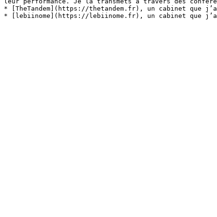
leur performance. Je la transmets à travers des confére
* [TheTandem](https://thetandem.fr), un cabinet que j’a