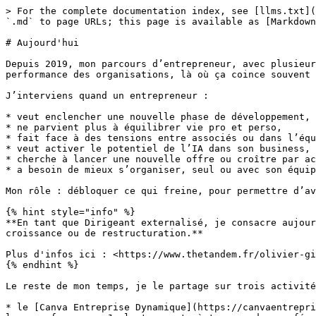
> For the complete documentation index, see [llms.txt](
`.md` to page URLs; this page is available as [Markdown
# Aujourd'hui

Depuis 2019, mon parcours d’entrepreneur, avec plusieur
performance des organisations, là où ça coince souvent 
J’interviens quand un entrepreneur :

* veut enclencher une nouvelle phase de développement,

* ne parvient plus à équilibrer vie pro et perso,

* fait face à des tensions entre associés ou dans l’équ
* veut activer le potentiel de l’IA dans son business,

* cherche à lancer une nouvelle offre ou croître par ac
* a besoin de mieux s’organiser, seul ou avec son équip
Mon rôle : débloquer ce qui freine, pour permettre d’av
{% hint style="info" %}

**En tant que Dirigeant externalisé, je consacre aujour
croissance ou de restructuration.**

Plus d'infos ici : <https://www.thetandem.fr/olivier-gi
{% endhint %}

Le reste de mon temps, je le partage sur trois activité
* le [Canva Entreprise Dynamique](https://canvaentrepri